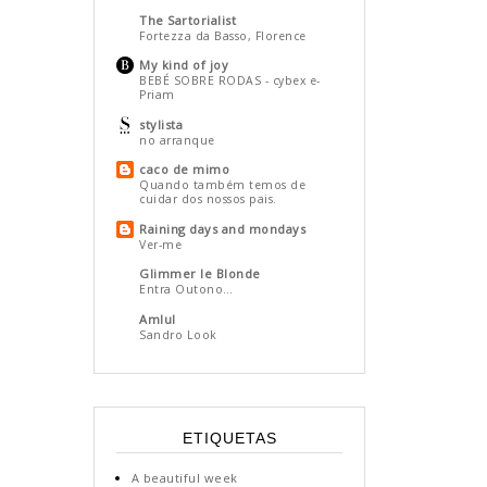
The Sartorialist
Fortezza da Basso, Florence
My kind of joy
BEBÉ SOBRE RODAS - cybex e-
Priam
stylista
no arranque
caco de mimo
Quando também temos de
cuidar dos nossos pais.
Raining days and mondays
Ver-me
Glimmer le Blonde
Entra Outono…
Amlul
Sandro Look
ETIQUETAS
A beautiful week