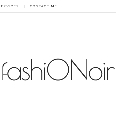
ht: 0px; /* increase value to move position left */ } .backtotop:hover { background-colo
to move position up */ right: 0px; /* increase value to move position left */ padding: 1
SERVICES
CONTACT ME
lor:#ccc; color:#000; font-weight:bold; } -->