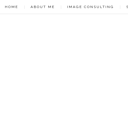
.backtotop { position: fixed; bottom: 20px; /* increase value to move position up */ rig
hover over */ text-decoration: none; /* no underline */ bottom: 10px; /* increase value 
HOME
ABOUT ME
IMAGE CONSULTING
text-align:right; font-size:15px; padding:10px; border: 1px solid #000; background-co