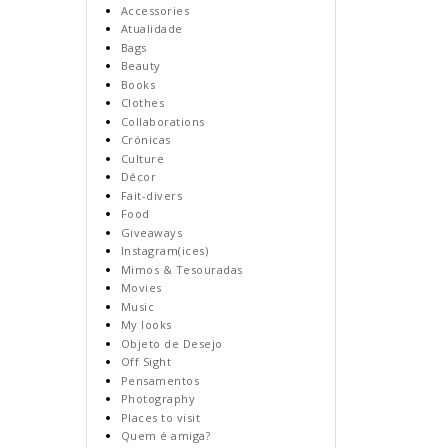
Accessories
Atualidade
Bags
Beauty
Books
Clothes
Collaborations
Crónicas
Culture
Décor
Fait-divers
Food
Giveaways
Instagram(ices)
Mimos & Tesouradas
Movies
Music
My looks
Objeto de Desejo
Off Sight
Pensamentos
Photography
Places to visit
Quem é amiga?