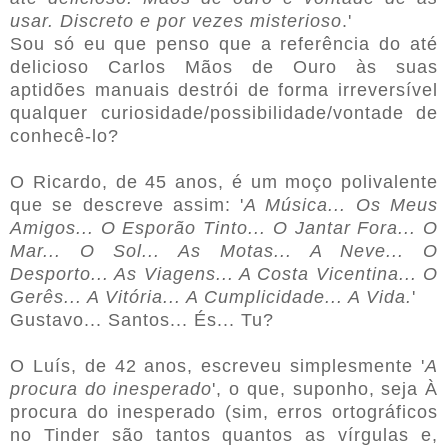
usar. Discreto e por vezes misterioso
.'
Sou só eu que penso que a referência do até
delicioso Carlos Mãos de Ouro às suas
aptidões manuais destrói de forma irreversível
qualquer curiosidade/possibilidade/vontade de
conhecê-lo?
O Ricardo, de 45 anos, é um moço polivalente
que se descreve assim: '
A Música... Os Meus
Amigos... O Esporão Tinto... O Jantar Fora... O
Mar... O Sol... As Motas... A Neve... O
Desporto... As Viagens... A Costa Vicentina... O
Gerês... A Vitória... A Cumplicidade... A Vida.
'
Gustavo... Santos... És... Tu?
O Luís, de 42 anos, escreveu simplesmente '
A
procura do inesperado
', o que, suponho, seja À
procura do inesperado (sim, erros ortográficos
no Tinder são tantos quantos as vírgulas e,