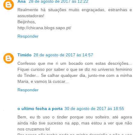
Ana
28 de agosto de 2017 às 12:22
Realmente há situações muito engraçadas, estranhas e
assustadoras!
Beijinhos,
http://chicana.blogs.sapo.pt/
Responder
Timido
28 de agosto de 2017 às 14:57
Confesso que me ri um bocado com estas descrições...
Fiquei curioso por saber o que se diz no universo feminino
do Tinder... Se calhar qualquer dia, junto-me com a minha
Maria, e vamos lá cuscar...
Responder
o ultimo fecha a porta
30 de agosto de 2017 às 18:55
Bem, eu tb uso o tinder porque sou solteiro. até agora
ainda não tive sucesso na app, mas estou a ver que não
nos cruzamos lol
Por acaso não tenho nada na minha descrição e não a uso