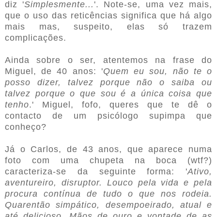
diz '
Simplesmente...
'. Note-se, uma vez mais,
que o uso das reticências significa que há algo
mais mas, suspeito, elas só trazem
complicações.
Ainda sobre o ser, atentemos na frase do
Miguel, de 40 anos: '
Quem eu sou, não te o
posso dizer, talvez porque não o saiba ou
talvez porque o que sou é a única coisa que
tenho
.' Miguel, fofo, queres que te dê o
contacto de um psicólogo supimpa que
conheço?
Já o Carlos, de 43 anos, que aparece numa
foto com uma chupeta na boca (wtf?)
caracteriza-se da seguinte forma: '
Ativo,
aventureiro, disruptor. Louco pela vida e pela
procura contínua de tudo o que nos rodeia.
Quarentão simpático, desempoeirado, atual e
até delicioso. Mãos de ouro e vontade de as