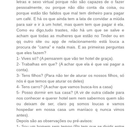
letras e sexo virtual porque não são capazes de o fazer
pessoalmente, ou porque não dão conta da coisa, ou
porque estão tão falidos que mal tem dinheiro para pagar
um café. E há os que ainda tem a lata de convidar a miúda
para sair e ir à um hotel, mas quem tem que pagar é ela.
Como eu digo,tudo trastes, não há um que se salve e
acham que todas as mulheres que estão no Tinder ou en
qq outro site ou app de relacionamento está louca a
procura de "cama" e nada mais. E as primeiras perguntas
que eles fazem?
1- Vives só? (A pensarem que vão ter hotel de graça).
2- Trabalhas em que? (A achar que ela é que vai pagar a
conta).
3- Tens filhos? (Para não ter de aturar os nossos filhos, só
nós é que temos que aturar os deles)
4- Tens carro? (A achar que vamos busca-los a casa)
5- Posso dormir em tua casa? (A vir de outra cidade para
nos conhecer e querer hotel sem nem sabermos quem são
ou deixam de ser, claro pq somos loucas e vamos
hospedar em nossa casa um maníaco q nunca vimos
antes).
Depois são as observações ou pré-avisos:
1- Sou um homem sem tempo (Pq tem que se dividir entre